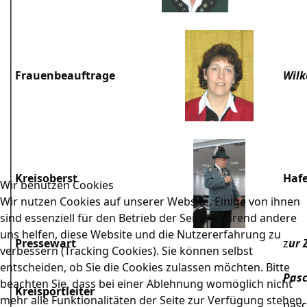
Frauenbeauftrage
Wilk
Kreisoberst
Haf
Wir benutzen Cookies
Wir nutzen Cookies auf unserer Website. Einige von ihnen
sind essenziell für den Betrieb der Seite, während andere
uns helfen, diese Website und die Nutzererfahrung zu
Pressewart
z
ur 
verbessern (Tracking Cookies). Sie können selbst
entscheiden, ob Sie die Cookies zulassen möchten. Bitte
Pas
beachten Sie, dass bei einer Ablehnung womöglich nicht
Kreisportleiter
mehr alle Funktionalitäten der Seite zur Verfügung stehen.
pas