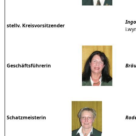
Ing
stellv. Kreisvorsitzender
i.wy
Geschäftsführerin
Bräu
Schatzmeisterin
Rad